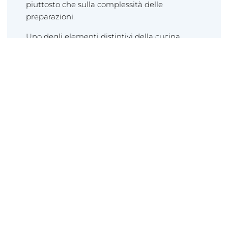
piuttosto che sulla complessità delle
preparazioni.
Uno degli elementi distintivi della cucina
piemontese è l’uso abbondante di tartufi,
funghi e formaggi pregiati. Questi ingredienti
sono ampiamente utilizzati per arricchire i
piatti e donare loro un sapore unico e
irresistibile. Oltre a ciò, il Piemonte è anche
noto per la sua produzione di vini di alta
qualità, come il Barolo, il Barbaresco e il
Moscato d’Asti. Per saperne di più sui vini del
Piemonte, visita il nostro articolo sui
vini del
Piemonte
.
Il Fascino della
Tradizione Culinary del
Piemonte